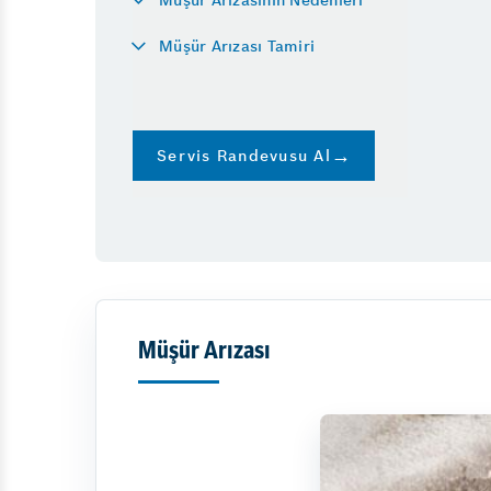
Akü
Abs Işığı 
Müşür Arızası Tamiri
Akülerde Garanti
Partikül F
Akü Kontrolü
Servis Randevusu Al
Müşür Arızası