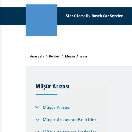
Star Otomotiv Bosch Car Service
Direksiyo
Anasayfa
Rehber
Müşür Arızası
Araç Bakım & Onarım
Araba Gaz
Lastik
Vale
Turbo arıza
Emniyet Sistemleri
Şanzımand
Müşür Arızası
15 Adım Kontrol
LPG Enjekt
Oto Detaylı Temizlik
Triger Kay
Müşür Arızası
Kış Bakımı
Bahar Bakımı
Müşür Arı
Müşür Arızasının Belirtileri
Periyodik Bakım
Kızdırma B
Müşür Arızasının Nedenleri