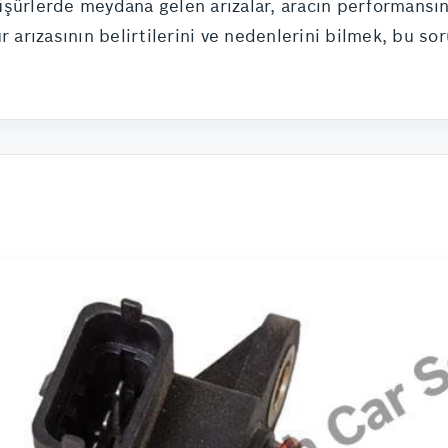
şürlerde meydana gelen arızalar, aracın performansını 
ür arızasının belirtilerini ve nedenlerini bilmek, bu s