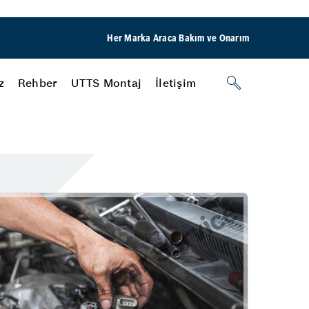
Her Marka Araca Bakım ve Onarım
z
Rehber
UTTS Montaj
İletişim
?
Motor
Egzoz Emisyon
Yağ & Filtre Değişimi
i
Star Otomotiv
i
Sorgulama