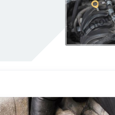
Araç Aydınlatma Sistemleri
Fren Onarımı
Neden Yanar?
Araba Neden Su Eksiltir
Araç İçi Aydınlatma
Fren İnovasyonları
iltresi Temizleme
Esp Işığı Neden Yanar?
Araç Dış Aydınlatma