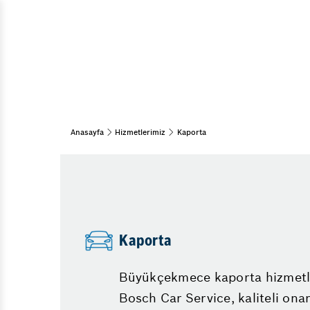
Direksiyo
Araç Bakım & Onarım
Araba Gaz
Lastik
Vale
Turbo arıza
Emniyet Sistemleri
Şanzımand
15 Adım Kontrol
LPG Enjekt
Oto Detaylı Temizlik
Anasayfa
Hizmetlerimiz
Kaporta
Triger Kay
Kış Bakımı
Bahar Bakımı
Müşür Arı
Periyodik Bakım
Kızdırma B
Akü
Abs Işığı 
Akülerde Garanti
Partikül F
Kaporta
Akü Kontrolü
Büyükçekmece kaporta hizmetle
Bosch Car Service, kaliteli ona