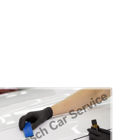
?
Motor
Egzoz Emisyon
Yağ & Filtre Değişimi
i
Star Otomotiv
i
Sorgulama
Klima
Rehber
Hizmetlerimiz