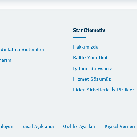
Star Otomotiv
Hakkımızda
dınlatma Sistemleri
Kalite Yönetimi
narımı
İş Emri Sürecimiz
Hizmet Sözümüz
Lider Şirketlerle İş Birlikleri
nleyen
Yasal Açıklama
Gizlilik Ayarları
Kişisel Veriler