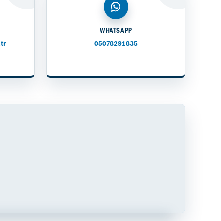
WHATSAPP
tr
05078291835