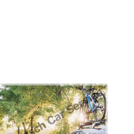
?
Motor
Egzoz Emisyon
Yağ & Filtre Değişimi
i
Star Otomotiv
i
Sorgulama
Klima
Rehber
Hizmetlerimiz