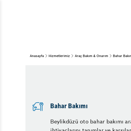
Direksiyo
Araç Bakım & Onarım
Araba Gaz
Lastik
Vale
Turbo arıza
Emniyet Sistemleri
Şanzımand
15 Adım Kontrol
LPG Enjekt
Oto Detaylı Temizlik
Anasayfa
Hizmetlerimiz
Araç Bakım & Onarım
Bahar Bakı
Triger Kay
Kış Bakımı
Bahar Bakımı
Müşür Arı
Periyodik Bakım
Kızdırma B
Akü
Abs Işığı 
Akülerde Garanti
Partikül F
Bahar Bakımı
Akü Kontrolü
Beylikdüzü oto bahar bakımı ara
ihtiyaçlarını tanımlar ve karşılar