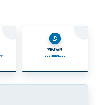
WHATSAPP
tr
05078291835